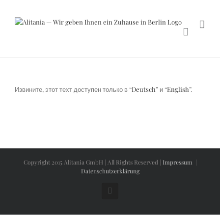
Skip
to
content
Извините, этот техт доступен только в “
Deutsch
” и “
English
”.
Copyright 2015 Alitania GmbH | All Rights Reserved |
Impressum
|
Datenschutzerklärung
Facebook